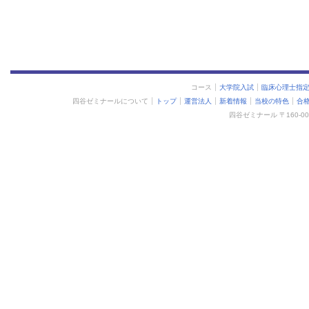
コース
大学院入試
臨床心理士指
四谷ゼミナールについて
トップ
運営法人
新着情報
当校の特色
合
四谷ゼミナール 〒160-0015 