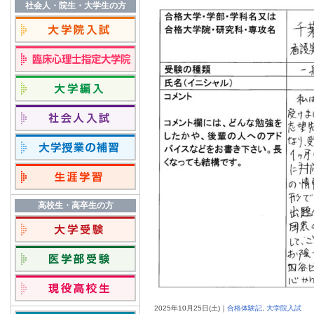
社会人・院生・大学生の方
高校生・高卒生の方
2025年
10月
25日
(土)｜
合格体験記
,
大学院入試