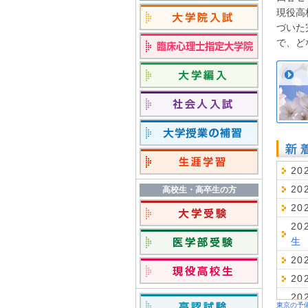
現役高
づいた
で、ど
20
20
高校生・高卒生の方
20
20
生
20
20
20
東京の予