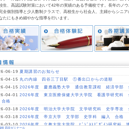
校生、高認試験対策において42年の実績のある予備校です。長年のノウ
完全個別指導と少人数制クラスで、高校生から社会人、主婦からシニア
なたにもきめ細やかな指導を行います。
26-06-19
夏期講習のお知らせ
26-04-15
丸の内線 四谷三丁目駅 ①番出口からの道順
26-04-15
2026年度 慶應義塾大学 通信教育課程 経済学部 
26-04-01
2026年度 東京医療保健大学大学院 看護学研究科 
 合格
26-03-18
2026年度 明治大学大学院 文学研究科 史学専攻 
26-03-18
2026年度 帝京大学 文学部 史学科 編入 合格
26-03-10
2026年度 立教大学大学院 ﾋﾞｼﾞﾈｽﾃﾞｻﾞｲﾝ研究科 
備校 四谷ゼミナール