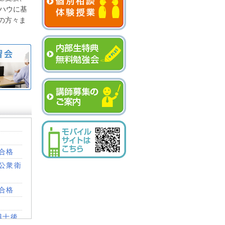
ハウに基
の方々ま
合格
公衆衛
合格
博士後