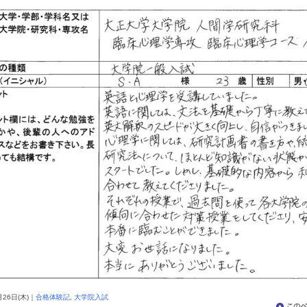
月
26日
(木)｜
合格体験記
,
大学院入試