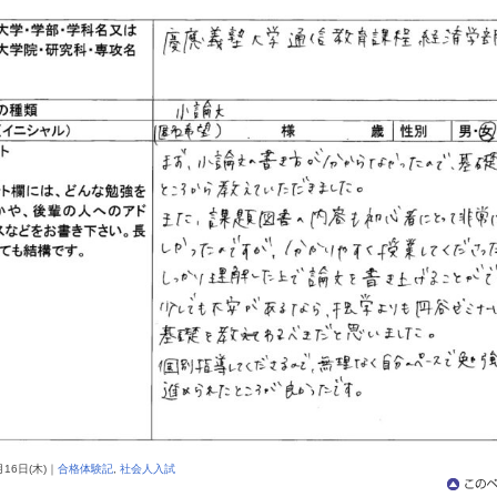
月
16日
(木)｜
合格体験記
,
社会人入試