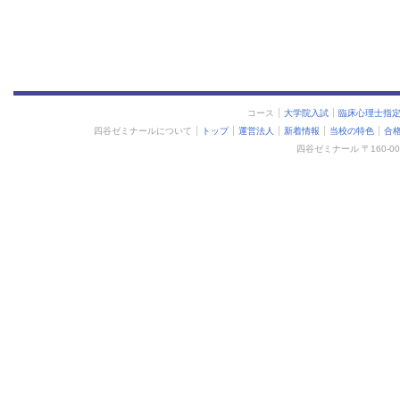
コース
大学院入試
臨床心理士指
四谷ゼミナールについて
トップ
運営法人
新着情報
当校の特色
合
四谷ゼミナール 〒160-0015 