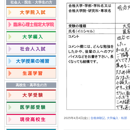
社会人・院生・大学生の方
高校生・高卒生の方
2025年
4月
4日
(金)｜
合格体験記
,
大学編入・転部