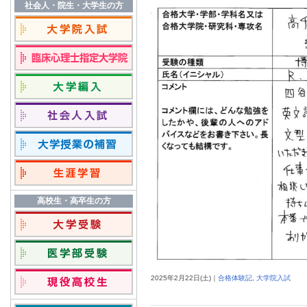
社会人・院生・大学生の方
高校生・高卒生の方
2025年
2月
22日
(土)｜
合格体験記
,
大学院入試